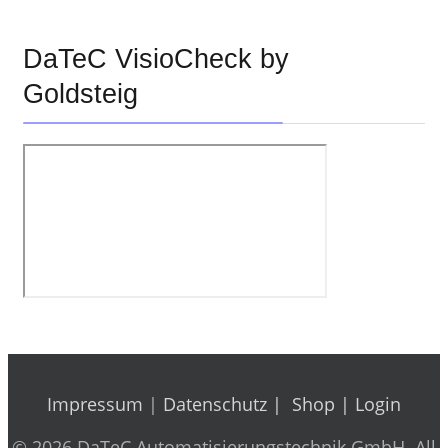
DaTeC VisioCheck by
Goldsteig
Impressum
|
Datenschutz |
Shop
|
Login
© 2026 DaTeC Automatisierungstechnik GmbH. All