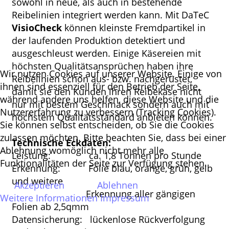
sowohl in neue, als auch in bestehende
Reibelinien integriert werden kann. Mit DaTeC
VisioCheck
können kleinste Fremdpartikel in
der laufenden Produktion detektiert und
ausgeschleust werden. Einige Käsereien mit
höchsten Qualitätsansprüchen haben ihre
Wir nutzen Cookies auf unserer Website. Einige von
Reibelinien schon aus- bzw. nachgerüstet,
ihnen sind essenziell für den Betrieb der Seite,
damit sie den Kunden ihren Reibekäse nicht
während andere uns helfen, diese Website und die
nur mit bestem Geschmack sondern auch mit
Nutzererfahrung zu verbessern (Tracking Cookies).
höchstem Qualitätsstandard anbieten können.
Sie können selbst entscheiden, ob Sie die Cookies
zulassen möchten. Bitte beachten Sie, dass bei einer
Technische Eckdaten:
Ablehnung womöglich nicht mehr alle
Leistung: ca. 1,8 Tonnen pro Stunde
Funktionalitäten der Seite zur Verfügung stehen.
Erkennung: Folie blau, orange, grün, gelb
und weitere
Akzeptieren
Ablehnen
Erkennung aller gängigen
Weitere Informationen
Impressum
Folien ab 2,5qmm
Datensicherung: lückenlose Rückverfolgung