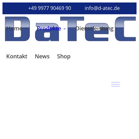
+49 9977 90469 90
info@d-atec.de
Home
Produkte
Dienstleistung
Kontakt
News
Shop
DaTeC
VisioCheck
Höchste Qualitätsansprüche in
der Reibekäseproduktion