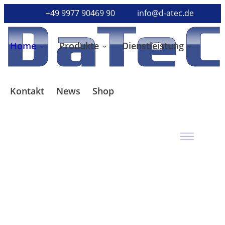
+49 9977 90469 90
info@d-atec.de
Home
Produkte
Dienstleistung
Kontakt
News
Shop