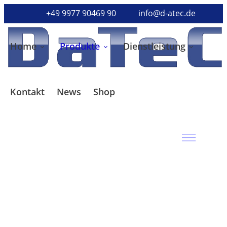
+49 9977 90469 90
info@d-atec.de
Home
Produkte
Dienstleistung
Kontakt
News
Shop
DaTeC
Bildverarbeitung