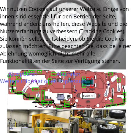
Wir nutzen Cookies auf unserer Website. Einige von
ihnen sind essenziell für den Betrieb der Seite,
während andere uns helfen, diese Website und die
Nutzererfahrung zu verbessern (Tracking Cookies).
Sie können selbst entscheiden, ob Sie die Cookies
zulassen möchten. Bitte beachten Sie, dass bei einer
Ablehnung womöglich nicht mehr alle
Funktionalitäten der Seite zur Verfügung stehen.
Akzeptieren
Ablehnen
Weitere Informationen
Impressum