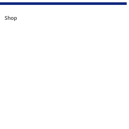
+49 9977 90469 90
info@d-atec.de
Shop