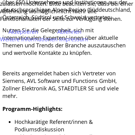
über 650 Unternehmen und Institutionen aus der
zulassen möchten. Bitte beachten Sie, dass bei einer
deutschsprachigen Alpen-Region (Süddeutschland,
Ablehnung womöglich nicht mehr alle
Österreich, Südtirol und Schweiz) vertreten.
Funktionalitäten der Seite zur Verfügung stehen.
Nutzen Sie die Gelegenheit, sich mit
Akzeptieren
Ablehnen
internationalen Experten/-innen über aktuelle
Weitere Informationen
Impressum
Themen und Trends der Branche auszutauschen
und wertvolle Kontakte zu knüpfen.
Bereits angemeldet haben sich Vertreter von
Siemens, AVL Software und Functions GmbH,
Zollner Elektronik AG, STAEDTLER SE und viele
mehr.
Programm-Highlights:
Hochkarätige Referent/innen &
Podiumsdiskussion