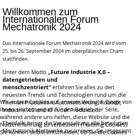
Willkommen zum
Internationalen Forum
Mechatronik 2024
Das Internationale Forum Mechatronik 2024 wird vom
25. bis 26. September 2024 im oberpfälzischen Cham
stattfinden.
Unter dem Motto
„Future Industrie X.0 –
datengetrieben und
menschzentriert“
erfahren Sie alles zu den
neuesten Trends und Technologien rund um die
Wir nutzen Cookies auf unserer Website. Einige von
Themen Produktion, Automatisierung, Robotik,
ihnen sind essenziell für den Betrieb der Seite,
Industrie X.0 und KI in der Produktion.
während andere uns helfen, diese Website und die
Ebenfalls bringt die Veranstaltung alle beteiligten
Nutzererfahrung zu verbessern (Tracking Cookies).
Mechatronik-Netzwerke zusammen, die insgesamt
Sie können selbst entscheiden, ob Sie die Cookies