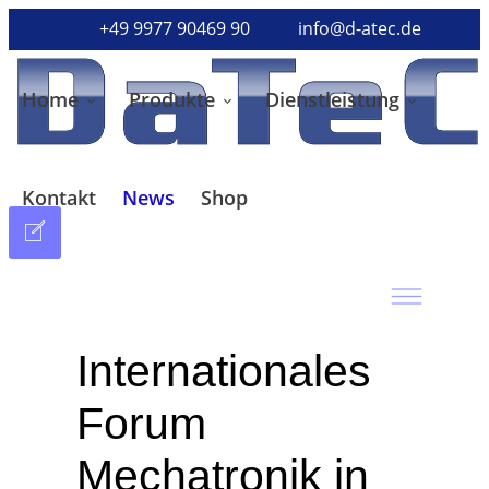
+49 9977 90469 90
info@d-atec.de
Home
Produkte
Dienstleistung
Kontakt
News
Shop
Internationales
Forum
Mechatronik in