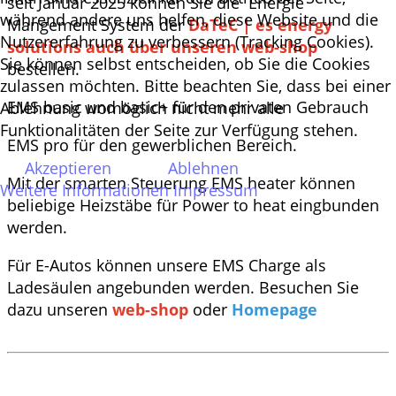
seit Januar 2025 können Sie die Energie
während andere uns helfen, diese Website und die
Mangement System der
DaTeC | es energy
Nutzererfahrung zu verbessern (Tracking Cookies).
solutions auch über unseren web-shop
Sie können selbst entscheiden, ob Sie die Cookies
bestellen.
zulassen möchten. Bitte beachten Sie, dass bei einer
EMS basic und basic+ für den privaten Gebrauch
Ablehnung womöglich nicht mehr alle
Funktionalitäten der Seite zur Verfügung stehen.
EMS pro für den gewerblichen Bereich.
Akzeptieren
Ablehnen
Mit der smarten Steuerung EMS heater können
Weitere Informationen
Impressum
beliebige Heizstäbe für Power to heat eingbunden
werden.
Für E-Autos können unsere EMS Charge als
Ladesäulen angebunden werden. Besuchen Sie
dazu unseren
web-shop
oder
Homepage