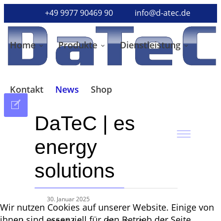
+49 9977 90469 90
info@d-atec.de
Home
Produkte
Dienstleistung
Kontakt
News
Shop
DaTeC | es
energy
solutions
30. Januar 2025
Wir nutzen Cookies auf unserer Website. Einige von
ihnen sind essenziell für den Betrieb der Seite,