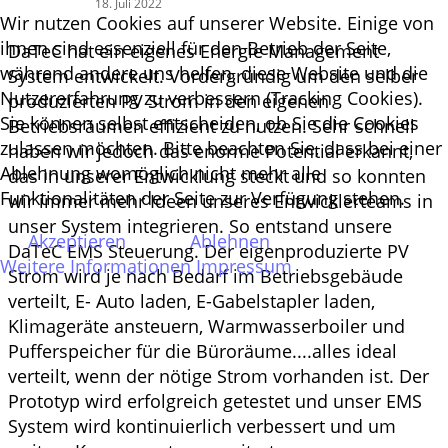
18. Juli 2022
Wir nutzen Cookies auf unserer Website. Einige von
ihnen sind essenziell für den Betrieb der Seite,
DaTeC hat ein eigenes Energie Management
während andere uns helfen, diese Website und die
System entwickelt. Vordergründig um den selber
Nutzererfahrung zu verbessern (Tracking Cookies).
produzierten PV Strom in den eigenen
Sie können selbst entscheiden, ob Sie die Cookies
Betriebsräumen effizient zu nutzen. Sehr schnell
zulassen möchten. Bitte beachten Sie, dass bei einer
haben wir jedoch das enorme Potential erkannt,
Ablehnung womöglich nicht mehr alle
das in unserer Entwicklung steckt und so konnten
Funktionalitäten der Seite zur Verfügung stehen.
wir immer mehr Ideen unseres Entwicklerteams in
unser System integrieren. So entstand unsere
Akzeptieren
Ablehnen
DaTeC EMS Steuerung. Der eigenproduzierte PV
Weitere Informationen
Impressum
Strom wird je nach Bedarf im Betriebsgebäude
verteilt, E- Auto laden, E-Gabelstapler laden,
Klimageräte ansteuern, Warmwasserboiler und
Pufferspeicher für die Büroräume....alles ideal
verteilt, wenn der nötige Strom vorhanden ist. Der
Prototyp wird erfolgreich getestet und unser EMS
System wird kontinuierlich verbessert und um