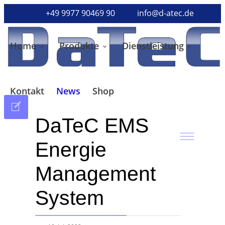
+49 9977 90469 90
info@d-atec.de
Home
Produkte
Dienstleistung
Kontakt
News
Shop
DaTeC EMS
Energie
Management
System